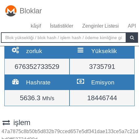
Bloklar
kâşif
İstatistikler
Zenginler Listesi
API
zorluk
Yükseklik
676352733529
3735791
Hashrate
Emisyon
5636.3
18446744
Mh/s
işlem
47a7875c8b50b5d832b79cced657e5df341dae133ce5a7c21d