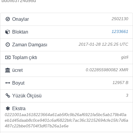
bd0ff63724d98d
Onaylar
2502130
Bloktan
1233661
Zaman Damgası
2017-01-28 12:25:25 UTC
Toplam çıktı
gizli
ücret
0.022855980082 XMR
Boyut
12957 B
Yüzük Ölçüsü
3
Ekstra
0221001aa1618223664a61ab5f0c9b26af6921fa5bc5ab179b40a
eb1d45daab8c0ce9401c6af6822bfc7ac36c32152694cfe15fc7d6a
487c22bbe05704f3df07b26a1e6e