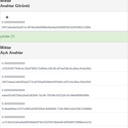
Miktar
Anahtar Görüntü
0.000000000000
0457a0bebb03a457ec9978b2d6d5f88fe06e9da05d5985587d2943083cf238fe
çıktılar (7)
Miktar
Açık Anahtar
0.000000000000
c032204977644cbc29a07900171d00dce36cf8cd07ae03bc9ca0bacffe4a26b1
0.000000000000
19f27dada1a4b3054a2273cd4793ad540bb424f5d04ce837e2e18fac544e2fb0
0.000000000000
eabe002e6f256ba2ba91d83b8c7dc06c79f3d9cfb522dfcf4cf9bb6969b5699c
0.000000000000
5cdbda80dacb7b71d58f2a056535b4c9d48409c77d4c96fb7a9a333b7e5d996e
0.000000000000
ca713d1ef2a0ea8ad95048db28794c922555c86ded9cb6f5b8971f899be2e21b