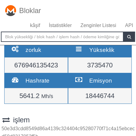
Bloklar
kâşif
İstatistikler
Zenginler Listesi
API
zorluk
Yükseklik
676946135423
3735470
Hashrate
Emisyon
5641.2
18446744
Mh/s
işlem
50e3d3cdd8549d86a4139c324404c95280770f71c4a15ebcec