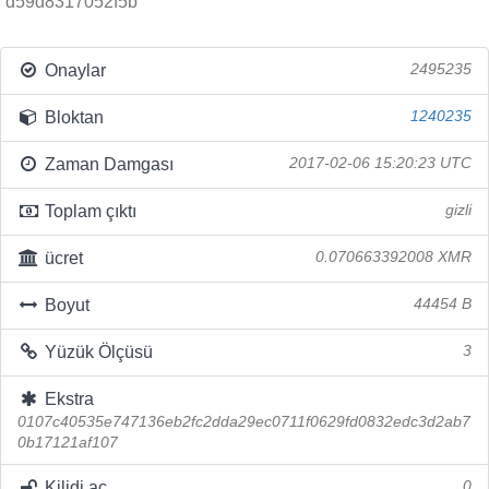
d59d8317052f5b
Onaylar
2495235
Bloktan
1240235
Zaman Damgası
2017-02-06 15:20:23 UTC
Toplam çıktı
gizli
ücret
0.070663392008 XMR
Boyut
44454 B
Yüzük Ölçüsü
3
Ekstra
0107c40535e747136eb2fc2dda29ec0711f0629fd0832edc3d2ab7
0b17121af107
Kilidi aç
0