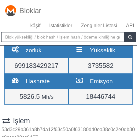
Bloklar
kâşif
İstatistikler
Zenginler Listesi
API
zorluk
Yükseklik
699183429217
3735582
Hashrate
Emisyon
5826.5
18446744
Mh/s
işlem
53d3c29b361a8b7da12f63c50a0f63180d40ea38c0c2e0db30