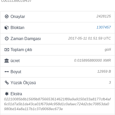
c0cccc88cc6457
Onaylar
2428125
Bloktan
1307457
Zaman Damgası
2017-05-11 01:51:59 UTC
Toplam çıktı
gizli
ücret
0.015895880000 XMR
Boyut
12959 B
Yüzük Ölçüsü
3
Ekstra
02210085b8b156f9b8756653614621f89a9a9150d33a8177cfb4af
6c01d7a5b1da43ca01f670d4c958d1c0afaec724d2cbc70853da0
980bd14a8a117b1c37d9068ec673e