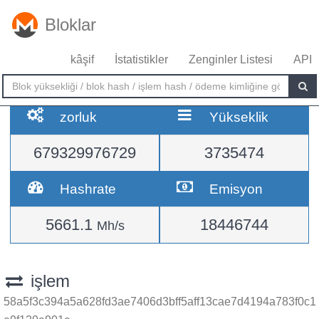
Bloklar
kâşif
İstatistikler
Zenginler Listesi
API
zorluk
Yükseklik
679329976729
3735474
Hashrate
Emisyon
5661.1
18446744
Mh/s
işlem
58a5f3c394a5a628fd3ae7406d3bff5aff13cae7d4194a783f0c1