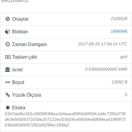
e9f120a901c
Onaylar
2328528
Bloktan
1406946
Zaman Damgası
2017-09-25 17:59:14 UTC
Toplam çıktı
gizli
ücret
0.030000000000 XMR
Boyut
13092 B
Yüzük Ölçüsü
5
Ekstra
01b7da8bc501c0505830bce1b5eacd0954d0504c1d4c7395d739
db3b5600837163de207122ecf10d19ce9926fe4d684ea41f89973
936ddf3d0047282a5f296ec185fa2