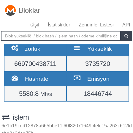
Bloklar
kâşif
İstatistikler
Zenginler Listesi
API
zorluk
Yükseklik
669700438711
3735720
Hashrate
Emisyon
5580.8
18446744
Mh/s
işlem
6e1b19ced12878a665bbe11f60f82071649f4efc15a263c612fd