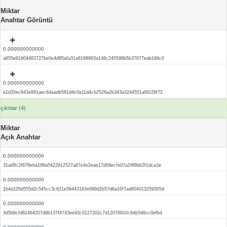
Miktar
Anahtar Görüntü
0.000000000000
a655e91604483727be0e4d95afa31a6198963a146c245596b5b37677eab188c0
0.000000000000
a1d35ec843e891aec64aadb581d4c0a11d4cb2526a2b343a3244551af8226f72
çıktılar (4)
Miktar
Açık Anahtar
0.000000000000
31ad9c2f676eba106a5422912527a87e4e2eae17d08ecfe07a1f66bb2f1dca3e
0.000000000000
1b4d105d555d2c545cc3c621e56443163e069d2b57d6a10f7ad604013259305d
0.000000000000
3d5b8cfd81464207d8b137f4743ee93c0127202c7d12076910c64b546cc0efb4