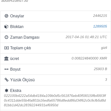
abd842ded75b
Onaylar
2446215
Bloktan
1289505
Zaman Damgası
2017-04-16 01:48:21 UTC
Toplam çıktı
gizli
ücret
0.008224840000 XMR
Boyut
25903 B
Yüzük Ölçüsü
3
Ekstra
022100b4222a54db4184a109b0d5c561876eb40f59015ffb4993ff
0c4311dde55b4fa801b16edfa65786d8edd86d34f62c0c9cfb5d8d
81bb1d42dc28392244931ef6950d