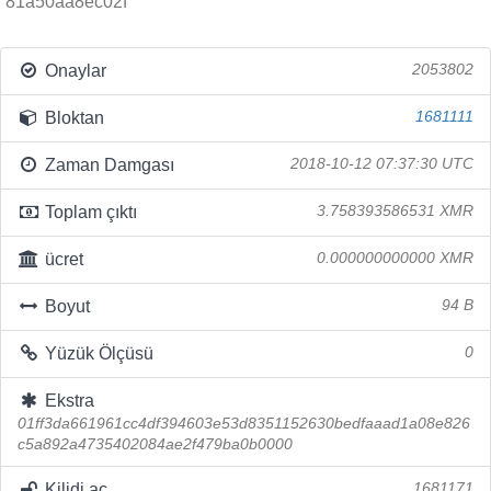
81a50aa8ec02f
Onaylar
2053802
Bloktan
1681111
Zaman Damgası
2018-10-12 07:37:30 UTC
Toplam çıktı
3.758393586531 XMR
ücret
0.000000000000 XMR
Boyut
94 B
Yüzük Ölçüsü
0
Ekstra
01ff3da661961cc4df394603e53d8351152630bedfaaad1a08e826
c5a892a4735402084ae2f479ba0b0000
Kilidi aç
1681171