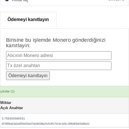
Ödemeyi kanıtlayın
Birisine bu işlemde Monero gönderdiğinizi
kanıtlayın:
çıktılar (1)
Miktar
Açık Anahtar
3.758393586531
6f786fbde3d2af854d34a47de0bf38b2f1619f170c9c2d3c1f86d83b63d4bb11