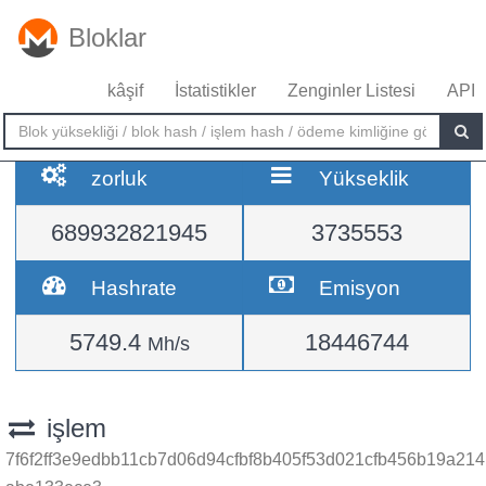
Bloklar
kâşif
İstatistikler
Zenginler Listesi
API
zorluk
Yükseklik
689932821945
3735553
Hashrate
Emisyon
5749.4
18446744
Mh/s
işlem
7f6f2ff3e9edbb11cb7d06d94cfbf8b405f53d021cfb456b19a214