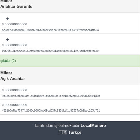
Miktar
Anahtar Görüntü
0.000000000000
be3dcb38da88db218985b09137546e79e74f1ea6b931e73f2cfb5d05eb4ffa94
0.000000000000
19f795031cde090232cfa09dbf54254b02314b51966588749c77fd1eb6cfb47c
çıktılar (2)
Miktar
Açık Anahtar
0.000000000000
951353ba5366eb8a5f1afad486ea169a6833e1ce91b962ed830e1fd4a02e1a0b
0.000000000000
4531b9e7bc7377fb2990c9906feb08cd637c333dfa41a82537e6b3bcc205d721
Tarafından işletilmektedir
LocalMonero
🇹🇷 Türkçe