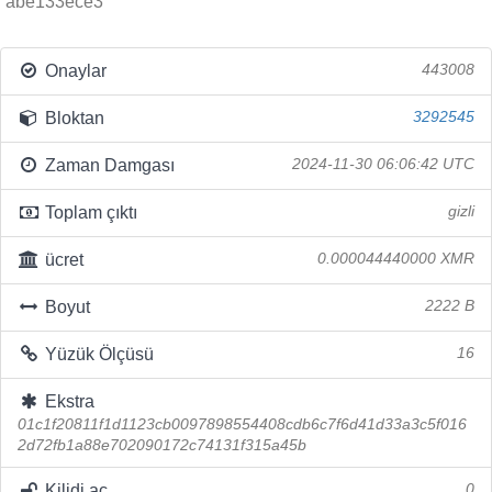
abe133ece3
Onaylar
443008
Bloktan
3292545
Zaman Damgası
2024-11-30 06:06:42 UTC
Toplam çıktı
gizli
ücret
0.000044440000 XMR
Boyut
2222 B
Yüzük Ölçüsü
16
Ekstra
01c1f20811f1d1123cb0097898554408cdb6c7f6d41d33a3c5f016
2d72fb1a88e702090172c74131f315a45b
Kilidi aç
0