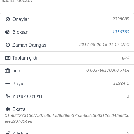
9ac817d0c267
Onaylar
2398085
Bloktan
1336760
Zaman Damgası
2017-06-20 15:21:17 UTC
Toplam çıktı
gizli
ücret
0.003758170000 XMR
Boyut
12924 B
Yüzük Ölçüsü
3
Ekstra
01e821273136f7a07e8d4ad6f366e37bae6c8c3b63126c04f5680c
efed987004ed
Kilidi aç
0