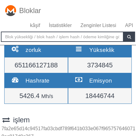
Bloklar
kâşif
İstatistikler
Zenginler Listesi
API
zorluk
Yükseklik
651166127188
3734845
Hashrate
Emisyon
5426.4
18446744
Mh/s
işlem
7fa2e65d14c94517fa03cbdf789f641b033e067f965757646071