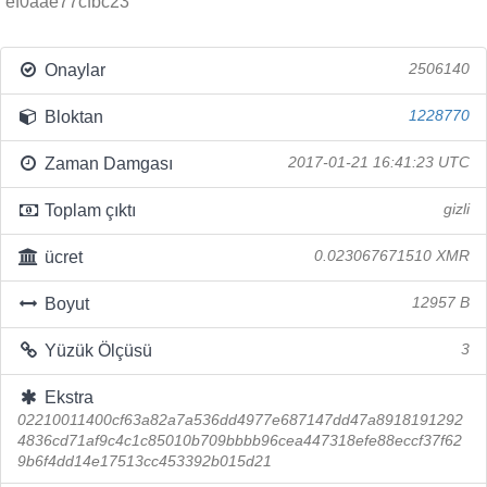
ef0aae77cfbc23
Onaylar
2506140
Bloktan
1228770
Zaman Damgası
2017-01-21 16:41:23 UTC
Toplam çıktı
gizli
ücret
0.023067671510 XMR
Boyut
12957 B
Yüzük Ölçüsü
3
Ekstra
02210011400cf63a82a7a536dd4977e687147dd47a8918191292
4836cd71af9c4c1c85010b709bbbb96cea447318efe88eccf37f62
9b6f4dd14e17513cc453392b015d21