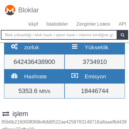
Bloklar
kâşif
İstatistikler
Zenginler Listesi
API
zorluk
Yükseklik
642436438900
3734910
Hashrate
Emisyon
5353.6
18446744
Mh/s
işlem
85b6b216000f068b4bfd8522ae4258783148716a8aaef6d439