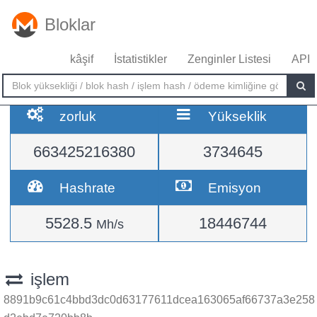
Bloklar
kâşif
İstatistikler
Zenginler Listesi
API
zorluk
Yükseklik
663425216380
3734645
Hashrate
Emisyon
5528.5
18446744
Mh/s
işlem
8891b9c61c4bbd3dc0d63177611dcea163065af66737a3e258