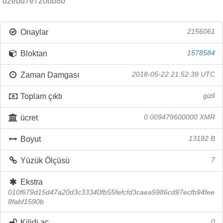
d2ebd7e720bb8b
Onaylar
2156061
Bloktan
1578584
Zaman Damgası
2018-05-22 21:52:39 UTC
Toplam çıktı
gizli
ücret
0.009479600000 XMR
Boyut
13192 B
Yüzük Ölçüsü
7
Ekstra
010f679d15d47a20d3c33340fb55fefcfd3caea5986cd97ecfb94fee
8fabf1590b
Kilidi aç
0