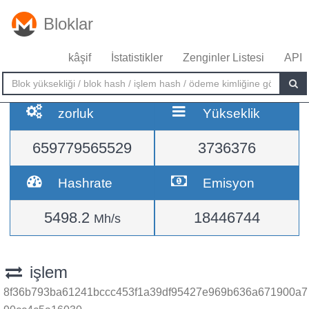
Bloklar
kâşif
İstatistikler
Zenginler Listesi
API
zorluk
Yükseklik
659779565529
3736376
Hashrate
Emisyon
5498.2
18446744
Mh/s
işlem
8f36b793ba61241bccc453f1a39df95427e969b636a671900a7