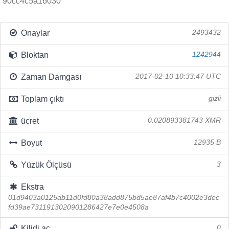
90cc4c5a16030
Onaylar
2493432
Bloktan
1242944
Zaman Damgası
2017-02-10 10:33:47 UTC
Toplam çıktı
gizli
ücret
0.020893381743 XMR
Boyut
12935 B
Yüzük Ölçüsü
3
Ekstra
01d9403a0125ab11d0fd80a38add875bd5ae87af4b7c4002e3dec
fd39ae7311913020901286427e7e0e4508a
Kilidi aç
0