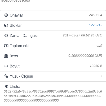
9cebc4ce37936a
Onaylar
2459864
Bloktan
1275212
Zaman Damgası
2017-03-27 06:52:24 UTC
Toplam çıktı
gizli
ücret
0.100000000000 XMR
Boyut
12960 B
Yüzük Ölçüsü
3
Ekstra
0182732ab49a93c465362de9892fc699d9fac6e379040b2fd0c9c6
cc1db0419fdf022100a95b52ac3b63a8c90000000000000000000
00000000000000000000000000000