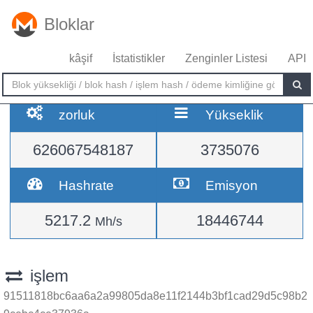
Bloklar
kâşif
İstatistikler
Zenginler Listesi
API
zorluk
Yükseklik
626067548187
3735076
Hashrate
Emisyon
5217.2
18446744
Mh/s
işlem
91511818bc6aa6a2a99805da8e11f2144b3bf1cad29d5c98b2