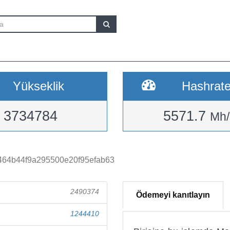
Yükseklik
Hashrat
3734784
5571.7
Mh/
464b44f9a295500e20f95efab63
2490374
Ödemeyi kanıtlayın
1244410