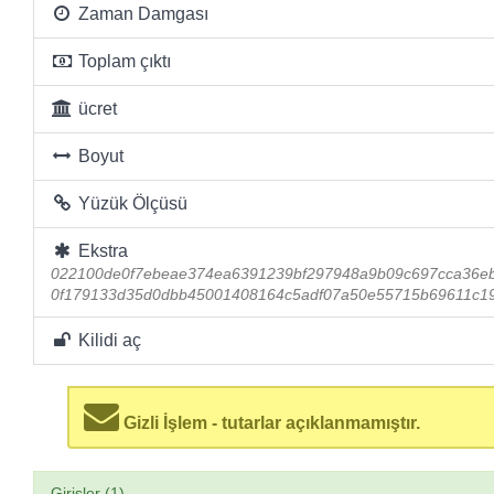
Zaman Damgası
Toplam çıktı
ücret
Boyut
Yüzük Ölçüsü
Ekstra
022100de0f7ebeae374ea6391239bf297948a9b09c697cca36eb
0f179133d35d0dbb45001408164c5adf07a50e55715b69611c19
Kilidi aç
Gizli İşlem - tutarlar açıklanmamıştır.
Girişler (1)