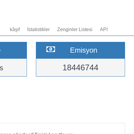
kâşif
İstatistikler
Zenginler Listesi
API
e
Emisyon
18446744
s