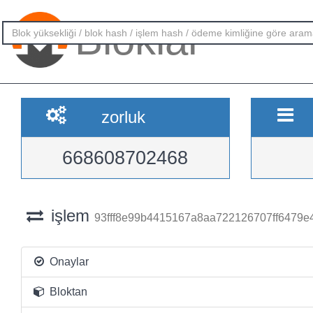
Bloklar
zorluk
668608702468
işlem
93fff8e99b4415167a8aa722126707ff6479e
Onaylar
Bloktan