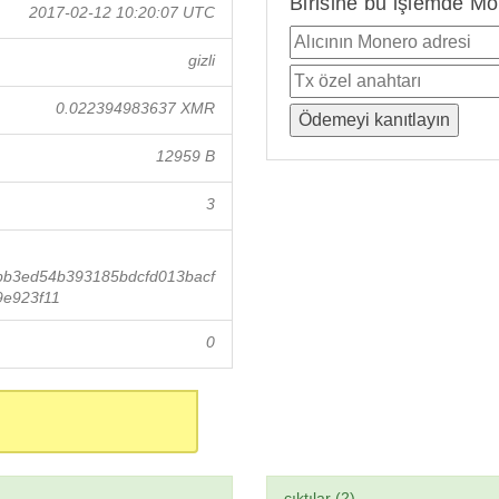
Birisine bu işlemde Mo
2017-02-12 10:20:07 UTC
gizli
0.022394983637 XMR
12959 B
3
b3ed54b393185bdcfd013bacf
e923f11
0
çıktılar (2)