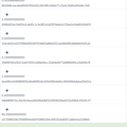
0.002696480000
681d09bceacdeddf54d79f1b411138c069c2fbbb77c23a3c34d5e295a46c7ef8
4.000000000000
4568a5f16e1fd402e2cde92c1c3e3821e5a55f7bbde2e732de2e34dd91404d76
3.000000000000
154e3d23cb337309629050367f53d603a89fd2521da396d582d68d8def43f1a6
0.100000000000
16d06ff191e3b2c5ad47405cb19bbd4ecc20a5de9d77a8d668294ce2dd2f8cf9
1.000000000000
4ee490cb41699856551d6a490f618e182d4382ebb6ec8461f66eb6aba20e02cb
0.400000000000
0db996087d1c44c00c6ea1d914f6a08df3c83504b16be8231b2f684c97b29c37
90.000000000000
af175089220b75f3695f4ed3df7638f81594c0651919a93671a6bbe5a21090b5