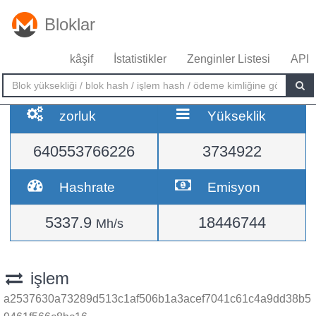
Bloklar
kâşif
İstatistikler
Zenginler Listesi
API
zorluk
Yükseklik
640553766226
3734922
Hashrate
Emisyon
5337.9
18446744
Mh/s
işlem
a2537630a73289d513c1af506b1a3acef7041c61c4a9dd38b5