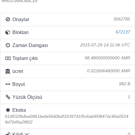
9461f566c8bc16
Onaylar
3062785
Bloktan
672137
Zaman Damgası
2015-07-29 14:11:06 UTC
Toplam çıktı
98.480000000000 XMR
ücret
0.022696480000 XMR
Boyut
982 B
Yüzük Ölçüsü
1
Ekstra
01d932fb4ea0961befa56d0bdf1839741f5c6ab95f847dc96a0524
9d7649a2f802
Kilidi aç
0