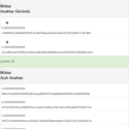
Miktar
Anahtar Görüntü
0.000000000000
c49d8f90128a948f15650fc6cd91953beaf40fa9144a7972d51109d17cdd7d64
0.000000000000
211c680cda375599151db8cbe9634d0539888fb11dcb5d7945975286469cb5b3
çıktılar (4)
Miktar
Açık Anahtar
0.000000000000
990e7ebad5fb2948ff804dfc6aea80b033f7daa88d80a065f33c0ae6063f89ab
0.000000000000
2676e285478eec699f2f43ecc4a0c07a48ea133fc5e6ca03fa49a927042977e2
0.000000000000
2f872c5a3fe46edf64cac05e35c798a9d24f8eeedde4c32622e19715e8c8517a