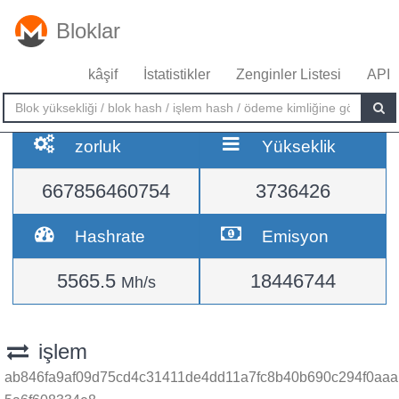
Bloklar
kâşif
İstatistikler
Zenginler Listesi
API
zorluk
Yükseklik
667856460754
3736426
Hashrate
Emisyon
5565.5
18446744
Mh/s
işlem
ab846fa9af09d75cd4c31411de4dd11a7fc8b40b690c294f0aaa