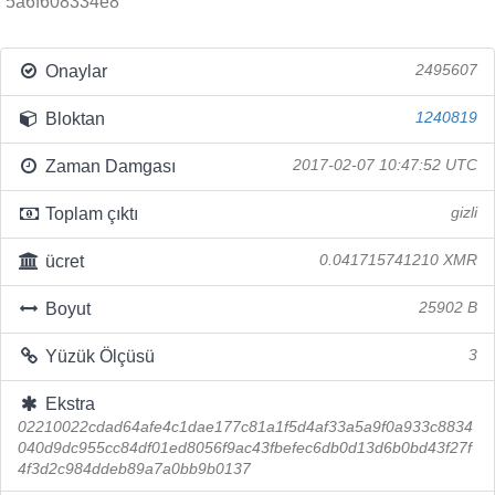
5a6f608334e8
Onaylar
2495607
Bloktan
1240819
Zaman Damgası
2017-02-07 10:47:52 UTC
Toplam çıktı
gizli
ücret
0.041715741210 XMR
Boyut
25902 B
Yüzük Ölçüsü
3
Ekstra
02210022cdad64afe4c1dae177c81a1f5d4af33a5a9f0a933c8834
040d9dc955cc84df01ed8056f9ac43fbefec6db0d13d6b0bd43f27f
4f3d2c984ddeb89a7a0bb9b0137