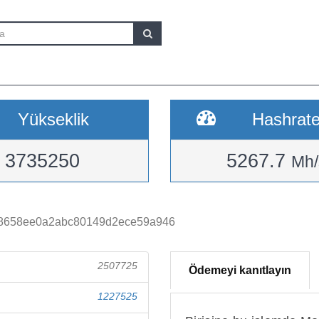
Yükseklik
Hashrat
3735250
5267.7
Mh/
38658ee0a2abc80149d2ece59a946
2507725
Ödemeyi kanıtlayın
1227525