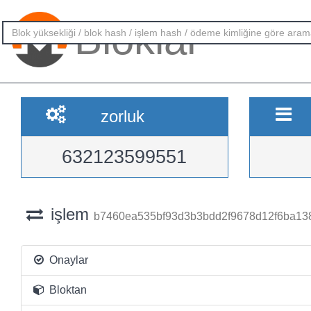
Bloklar
zorluk
632123599551
işlem
b7460ea535bf93d3b3bdd2f9678d12f6ba1
Onaylar
Bloktan