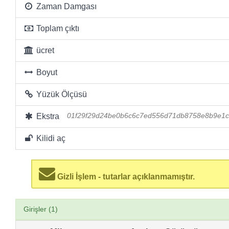
Zaman Damgası
Toplam çıktı
ücret
Boyut
Yüzük Ölçüsü
Ekstra
01f29f29d24be0b6c6c7ed556d71db8758e8b9e1c
Kilidi aç
Gizli İşlem - tutarlar açıklanmamıştır.
Girişler (1)