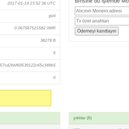
Birisine bu işlemde Mo
2017-01-19 23:52:36 UTC
gizli
0.067587521582 XMR
38279 B
5
57cd2bbf69539122c65c348b5
0
çıktılar (6)