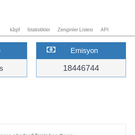
kâşif
İstatistikler
Zenginler Listesi
API
e
Emisyon
18446744
s