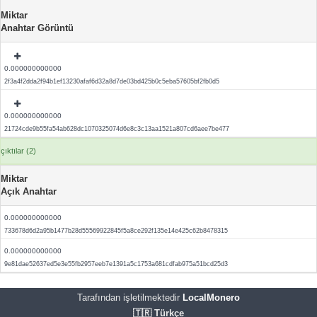
Miktar
Anahtar Görüntü
0.000000000000
2f3a4f2dda2f94b1ef13230afaf6d32a8d7de03bd425b0c5eba57605bf2fb0d5
0.000000000000
21724cde9b55fa54ab628dc1070325074d6e8c3c13aa1521a807cd6aee7be477
çıktılar (2)
Miktar
Açık Anahtar
0.000000000000
733678d6d2a95b1477b28d55569922845f5a8ce292f135e14e425c62b8478315
0.000000000000
9e81dae52637ed5e3e55fb2957eeb7e1391a5c1753a681cdfab975a51bcd25d3
Tarafından işletilmektedir
LocalMonero
🇹🇷 Türkçe