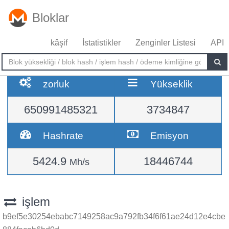
Bloklar
kâşif
İstatistikler
Zenginler Listesi
API
zorluk
Yükseklik
650991485321
3734847
Hashrate
Emisyon
5424.9
18446744
Mh/s
işlem
b9ef5e30254ebabc7149258ac9a792fb34f6f61ae24d12e4cbe