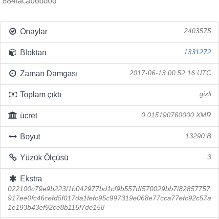
884facab6bd0d
Onaylar
2403575
Bloktan
1331272
Zaman Damgası
2017-06-13 00:52:16 UTC
Toplam çıktı
gizli
ücret
0.015190760000 XMR
Boyut
13290 B
Yüzük Ölçüsü
3
Ekstra
022100c79e9b223f1b042977bd1cf9b557df570029bb7f82857757
917ee0fc46cefd5f017da1fefc95c997319e068e77cca77efc92c57a
1e193b43ef92ce8b115f7de158