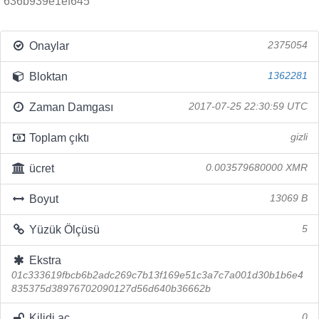
636b939e1ef645
Onaylar
2375054
Bloktan
1362281
Zaman Damgası
2017-07-25 22:30:59 UTC
Toplam çıktı
gizli
ücret
0.003579680000 XMR
Boyut
13069 B
Yüzük Ölçüsü
5
Ekstra
01c333619fbcb6b2adc269c7b13f169e51c3a7c7a001d30b1b6e4
835375d38976702090127d56d640b36662b
Kilidi aç
0