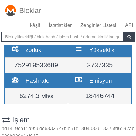
Bloklar
kâşif
İstatistikler
Zenginler Listesi
API
zorluk
Yükseklik
752919533689
3737335
Hashrate
Emisyon
6274.3
18446744
Mh/s
işlem
bd1419cb15a956dc6832527f5e51d1804082618375fd6592ab