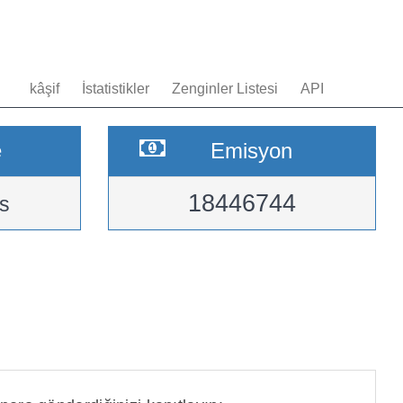
kâşif
İstatistikler
Zenginler Listesi
API
e
Emisyon
18446744
s