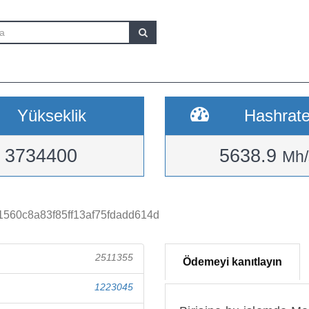
Yükseklik
Hashrat
3734400
5638.9
Mh/
560c8a83f85ff13af75fdadd614d
2511355
Ödemeyi kanıtlayın
1223045