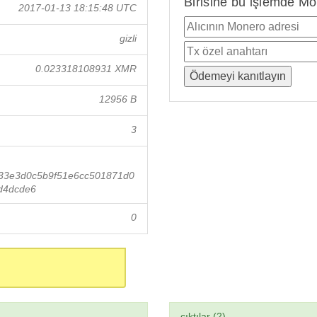
Birisine bu işlemde Mo
2017-01-13 18:15:48 UTC
gizli
0.023318108931 XMR
12956 B
3
33e3d0c5b9f51e6cc501871d0
d4dcde6
0
çıktılar (2)