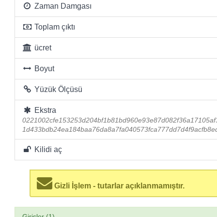
Zaman Damgası
Toplam çıktı
ücret
Boyut
Yüzük Ölçüsü
Ekstra
0221002cfe153253d204bf1b81bd960e93e87d082f36a17105af
1d433bdb24ea184baa76da8a7fa040573fca777dd7d4f9acfb8e
Kilidi aç
Gizli İşlem - tutarlar açıklanmamıştır.
Girişler (1)