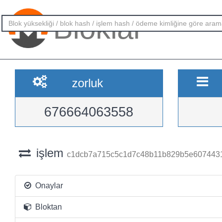
Bloklar
zorluk
676664063558
işlem
c1dcb7a715c5c1d7c48b11b829b5e6074431
Onaylar
Bloktan