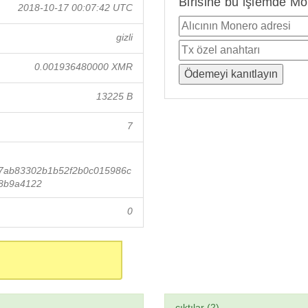
Birisine bu işlemde Mo
2018-10-17 00:07:42 UTC
gizli
0.001936480000 XMR
13225 B
7
7ab83302b1b52f2b0c015986c
8b9a4122
0
çıktılar (2)