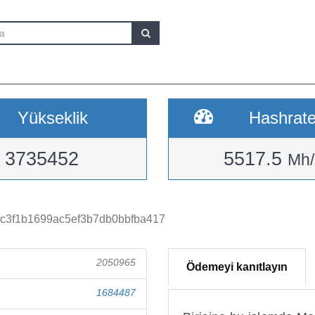
Yükseklik
Hashrat
3735452
5517.5
Mh/
c3f1b1699ac5ef3b7db0bbfba417
2050965
Ödemeyi kanıtlayın
1684487