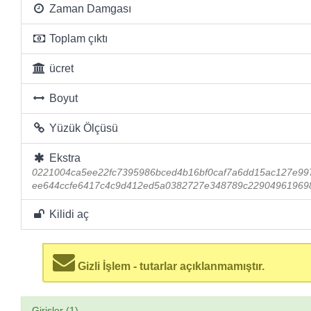
Zaman Damgası
Toplam çıktı
ücret
Boyut
Yüzük Ölçüsü
Ekstra
0221004ca5ee22fc7395986bced4b16bf0caf7a6dd15ac127e99
ee644ccfe6417c4c9d412ed5a0382727e348789c22904961969
Kilidi aç
Gizli İşlem - tutarlar açıklanmamıştır.
Girişler (1)