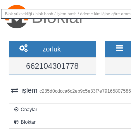
Bloklar
zorluk
662104301778
işlem
c235d0cdcca6c2eb9c5e33f7e79165807586
Onaylar
Bloktan