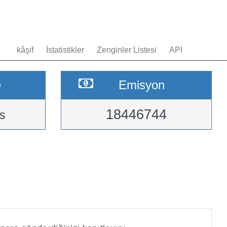
kâşif
İstatistikler
Zenginler Listesi
API
e
Emisyon
18446744
s