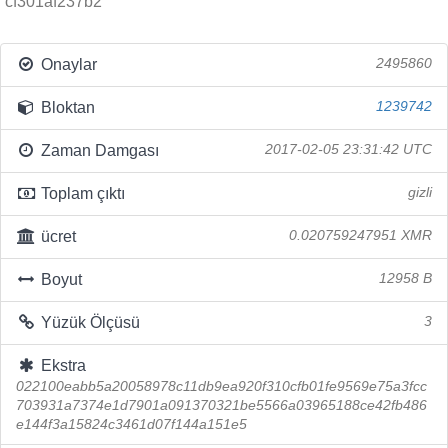
cf301af237b2
Onaylar
2495860
Bloktan
1239742
Zaman Damgası
2017-02-05 23:31:42 UTC
Toplam çıktı
gizli
ücret
0.020759247951 XMR
Boyut
12958 B
Yüzük Ölçüsü
3
Ekstra
022100eabb5a20058978c11db9ea920f310cfb01fe9569e75a3fcc
703931a7374e1d7901a091370321be5566a03965188ce42fb486
e144f3a15824c3461d07f144a151e5