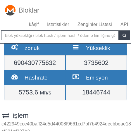
Bloklar
kâşif
İstatistikler
Zenginler Listesi
API
zorluk
Yükseklik
690430775632
3735602
Hashrate
Emisyon
5753.6
18446744
Mh/s
işlem
c422949cce40baff24d5d44008f9661cd7bf7b4924decbbeae18