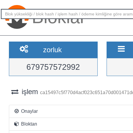
Bloklar
zorluk
679757572992
işlem
ca15497c5f770d4acf023c651a70d001471
Onaylar
Bloktan