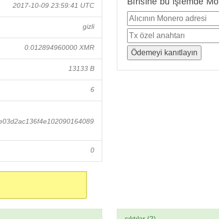
Birisine bu işlemde Mo
2017-10-09 23:59:41 UTC
gizli
0.012894960000 XMR
13133 B
6
e03d2ac136f4e102090164089
0
çıktılar (2)