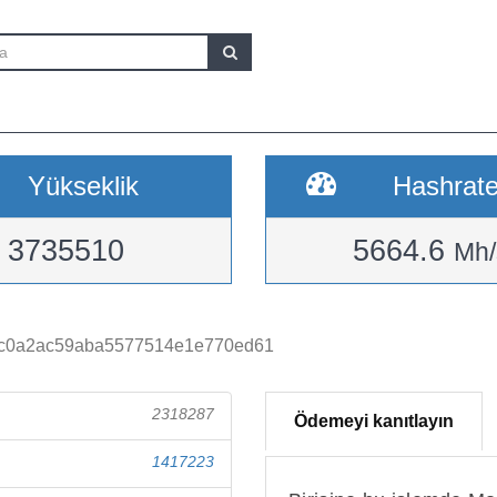
Yükseklik
Hashrat
3735510
5664.6
Mh/
dc0a2ac59aba5577514e1e770ed61
2318287
Ödemeyi kanıtlayın
1417223