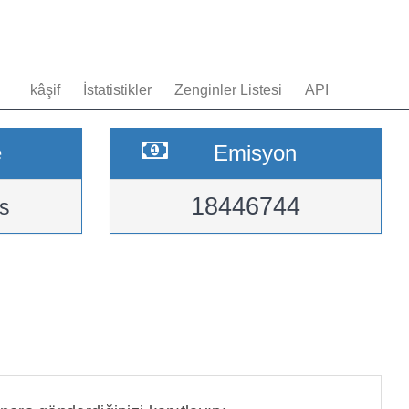
kâşif
İstatistikler
Zenginler Listesi
API
e
Emisyon
18446744
s