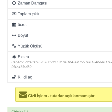
Zaman Damgası
Toplam çıktı
ücret
Boyut
Yüzük Ölçüsü
Ekstra
01b4d95dd181f76267082fd05fc7f61b420b799788124bde8176
0f4e46fad89
Kilidi aç
Gizli İşlem - tutarlar açıklanmamıştır.
Girişler (1)