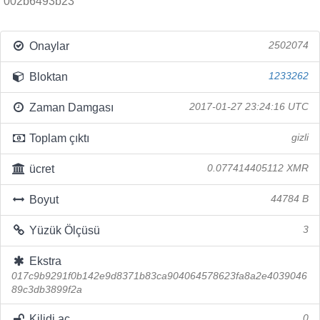
002b6493b23
Onaylar
2502074
Bloktan
1233262
Zaman Damgası
2017-01-27 23:24:16 UTC
Toplam çıktı
gizli
ücret
0.077414405112 XMR
Boyut
44784 B
Yüzük Ölçüsü
3
Ekstra
017c9b9291f0b142e9d8371b83ca904064578623fa8a2e4039046
89c3db3899f2a
Kilidi aç
0