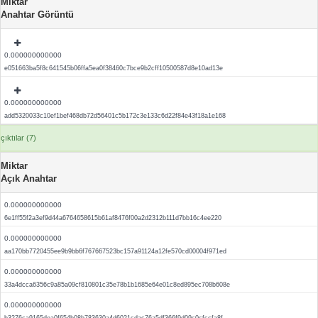
Miktar
Anahtar Görüntü
0.000000000000
e051663ba5f8c641545b06ffa5ea0f38460c7bce9b2cff10500587d8e10ad13e
0.000000000000
add5320033c10ef1bef468db72d56401c5b172c3e133c6d22f84e43f18a1e168
çıktılar (7)
Miktar
Açık Anahtar
0.000000000000
6e1ff55f2a3ef9d44a6764658615b61af8476f00a2d2312b111d7bb16c4ee220
0.000000000000
aa170bb7720455ee9b9bb6f767667523bc157a91124a12fe570cd00004f971ed
0.000000000000
33a4dcca6356c9a85a09cf810801c35e78b1b1685e64e01c8ed895ec708b608e
0.000000000000