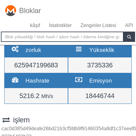
Bloklar
kâşif
İstatistikler
Zenginler Listesi
API
zorluk
Yükseklik
625947199683
3735336
Hashrate
Emisyon
5216.2
18446744
Mh/s
işlem
cac0d385d49deafe26bd21b3cf5fdb9f91460354a8df1c37eeef0