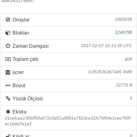
bde34317ee97
Onaylar
2493038
Bloktan
1240798
Zaman Damgası
2017-02-07 10:13:35 UTC
Toplam çıktı
gizli
ücret
0.053536367445 XMR
Boyut
32770 B
Yüzük Ölçüsü
3
Ekstra
01cefcaa1306ff59a572c5a51a8891e752dce31fc74f64e1cee769f
ec1b9d7e1a3
Kilidi aç
0