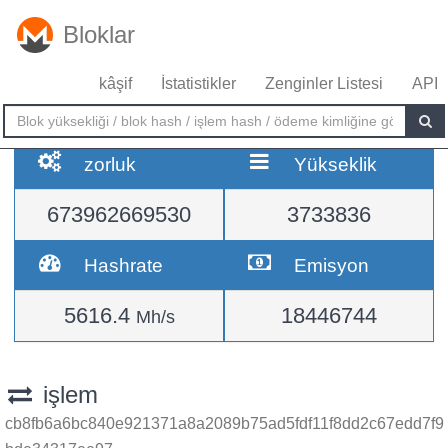
Bloklar
kâşif
İstatistikler
Zenginler Listesi
API
zorluk
Yükseklik
673962669530
3733836
Hashrate
Emisyon
5616.4
18446744
Mh/s
işlem
cb8fb6a6bc840e921371a8a2089b75ad5fdf11f8dd2c67edd7f9