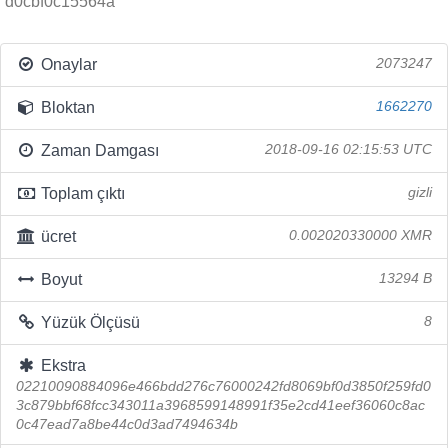
d0cbf0c15564a
Onaylar
2073247
Bloktan
1662270
Zaman Damgası
2018-09-16 02:15:53 UTC
Toplam çıktı
gizli
ücret
0.002020330000 XMR
Boyut
13294 B
Yüzük Ölçüsü
8
Ekstra
02210090884096e466bdd276c76000242fd8069bf0d3850f259fd0
3c879bbf68fcc343011a3968599148991f35e2cd41eef36060c8ac
0c47ead7a8be44c0d3ad7494634b