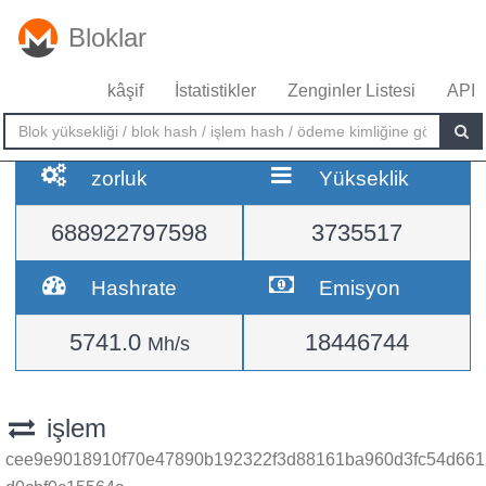
Bloklar
kâşif
İstatistikler
Zenginler Listesi
API
zorluk
Yükseklik
688922797598
3735517
Hashrate
Emisyon
5741.0
18446744
Mh/s
işlem
cee9e9018910f70e47890b192322f3d88161ba960d3fc54d661