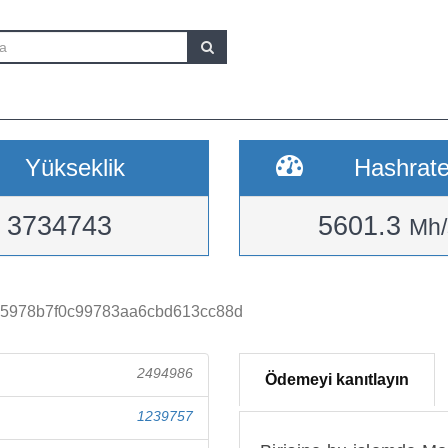
Yükseklik
Hashrat
3734743
5601.3
Mh/
5978b7f0c99783aa6cbd613cc88d
2494986
Ödemeyi kanıtlayın
1239757