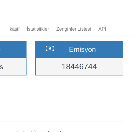
kâşif
İstatistikler
Zenginler Listesi
API
e
Emisyon
18446744
s