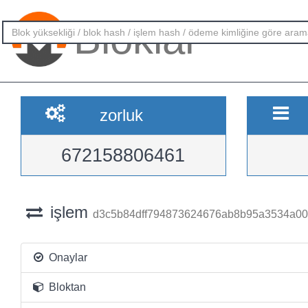
Bloklar
zorluk
672158806461
işlem
d3c5b84dff794873624676ab8b95a3534a00
Onaylar
Bloktan