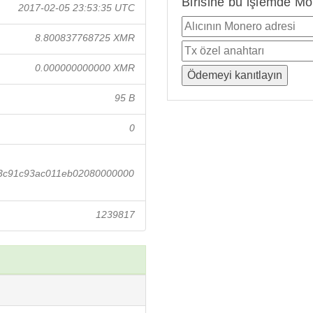
Birisine bu işlemde Mo
2017-02-05 23:53:35 UTC
8.800837768725 XMR
0.000000000000 XMR
95 B
0
3c91c93ac011eb02080000000
1239817