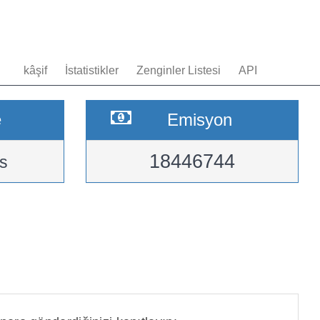
kâşif
İstatistikler
Zenginler Listesi
API
e
Emisyon
18446744
s