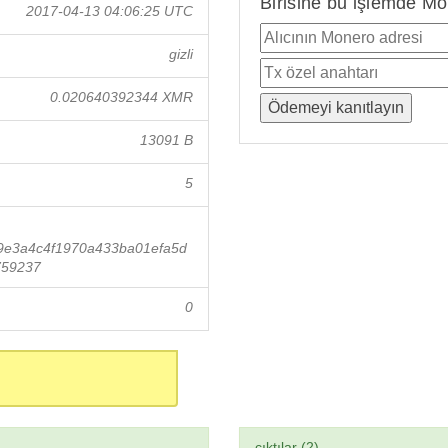
Birisine bu işlemde Mo
2017-04-13 04:06:25 UTC
gizli
0.020640392344 XMR
13091 B
5
9e3a4c4f1970a433ba01efa5d
759237
0
çıktılar (2)