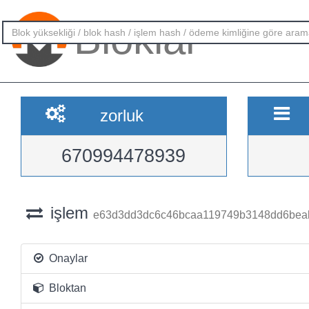
Bloklar
zorluk
670994478939
işlem
e63d3dd3dc6c46bcaa119749b3148dd6bea
Onaylar
Bloktan