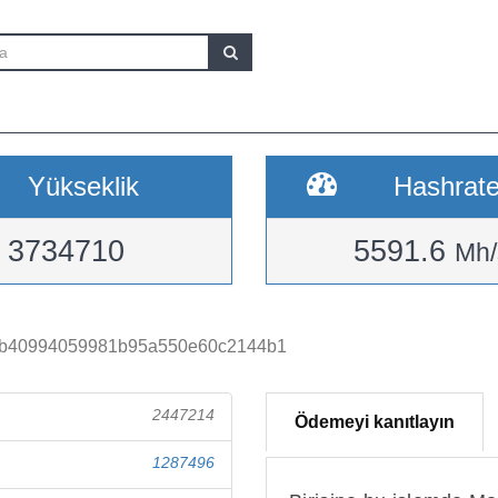
Yükseklik
Hashrat
3734710
5591.6
Mh/
b40994059981b95a550e60c2144b1
2447214
Ödemeyi kanıtlayın
1287496