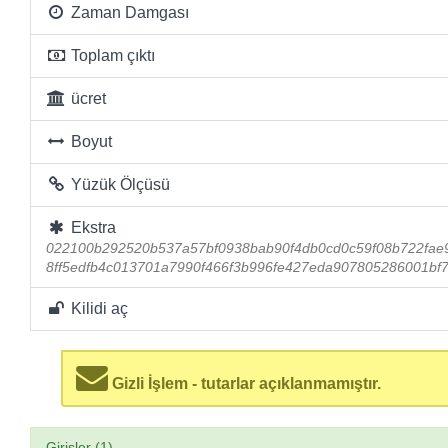
Zaman Damgası
Toplam çıktı
ücret
Boyut
Yüzük Ölçüsü
Ekstra
022100b292520b537a57bf0938bab90f4db0cd0c59f08b722fae
8ff5edfb4c013701a7990f466f3b996fe427eda907805286001bf
Kilidi aç
Gizli İşlem - tutarlar açıklanmamıştır.
Girişler (1)