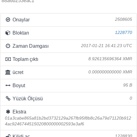
88a6b253eac1
Onaylar
2508605
Bloktan
1228770
Zaman Damgası
2017-01-21 16:41:23 UTC
Toplam çıktı
8.926135696364 XMR
ücret
0.000000000000 XMR
Boyut
95 B
Yüzük Ölçüsü
0
Ekstra
01a3cabe865a81b2bd3732129a267fb95f8b8c26a79d71120b912
4ac9246744515020800000002593e3af6
Kilidi aç
1228830