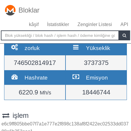
Bloklar
kâşif
İstatistikler
Zenginler Listesi
API
zorluk
Yükseklik
746502814917
3737375
Hashrate
Emisyon
6220.9
18446744
Mh/s
işlem
e6c9ff805bbe07f7a1e777e2f898c138af8f2422ec02533dd037