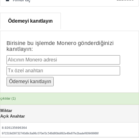
Ödemeyi kanıtlayın
Birisine bu işlemde Monero gönderdiğinizi
kanıtlayın:
çıktılar (1)
Miktar
Açık Anahtar
8.926135696364
971519d39732740d9c8a98c070ef3c548d80bb892e48e87fe2badef60949986f