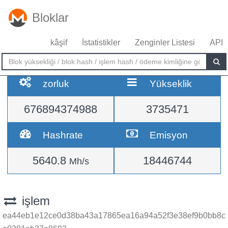
Bloklar
kâşif
İstatistikler
Zenginler Listesi
API
zorluk
Yükseklik
676894374988
3735471
Hashrate
Emisyon
5640.8
18446744
Mh/s
işlem
ea44eb1e12ce0d38ba43a17865ea16a94a52f3e38ef9b0bb8c