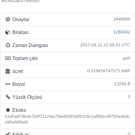
e0381ab37e8693
Onaylar
2448869
Bloktan
1286602
Zaman Damgası
2017-04-11 22:58:43 UTC
Toplam çıktı
gizli
ücret
0.018439747573 XMR
Boyut
13256 B
Yüzük Ölçüsü
3
Ekstra
01d0a874b4e7b9f711cfda76fe85883d0f319c1af95bc09702edddc
d46ef48fafd
Kilidi aç
0