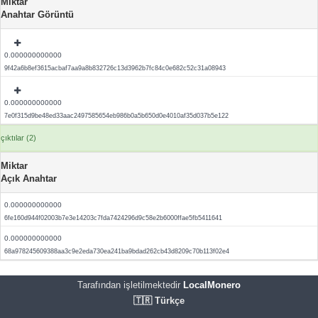
Miktar
Anahtar Görüntü
0.000000000000
9f42a6b8ef3615acbaf7aa9a8b832726c13d3962b7fc84c0e682c52c31a08943
0.000000000000
7e0f315d9be48ed33aac2497585654eb986b0a5b650d0e4010af35d037b5e122
çıktılar (2)
Miktar
Açık Anahtar
0.000000000000
6fe160d944f02003b7e3e14203c7fda7424296d9c58e2b6000ffae5fb5411641
0.000000000000
68a978245609388aa3c9e2eda730ea241ba9bdad262cb43d8209c70b113f02e4
Tarafından işletilmektedir
LocalMonero
🇹🇷 Türkçe