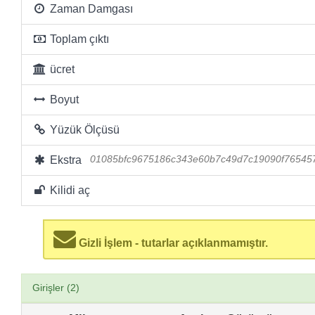
Zaman Damgası
Toplam çıktı
ücret
Boyut
Yüzük Ölçüsü
Ekstra
01085bfc9675186c343e60b7c49d7c19090f76545
Kilidi aç
Gizli İşlem - tutarlar açıklanmamıştır.
Girişler (2)