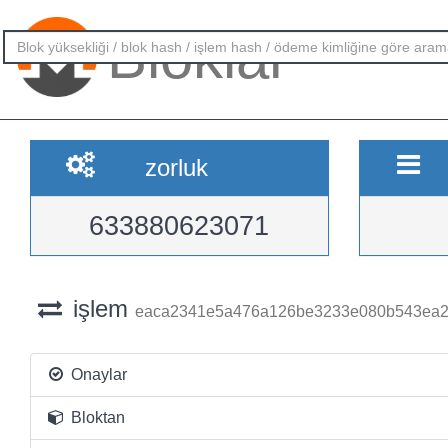
Bloklar
zorluk
633880623071
işlem
eaca2341e5a476a126be3233e080b543ea2
Onaylar
Bloktan