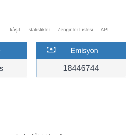
kâşif
İstatistikler
Zenginler Listesi
API
e
Emisyon
18446744
s