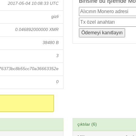
Birisine bu işlemde Mo
2017-05-04 10:08:33 UTC
gizli
0.046892000000 XMR
38480 B
3
76373bc8b55cc70a36663352e
0
çıktılar (6)