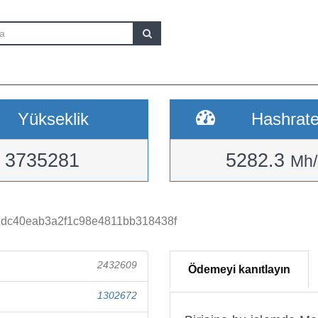
Yükseklik
Hashrat
3735281
5282.3
Mh/
dc40eab3a2f1c98e4811bb318438f
2432609
Ödemeyi kanıtlayın
1302672