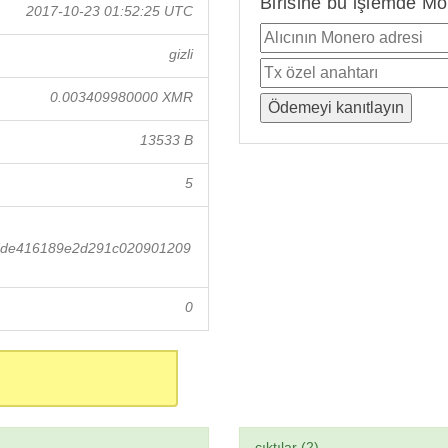
Birisine bu işlemde Mo
2017-10-23 01:52:25 UTC
gizli
0.003409980000 XMR
13533 B
5
7de416189e2d291c020901209
0
çıktılar (2)