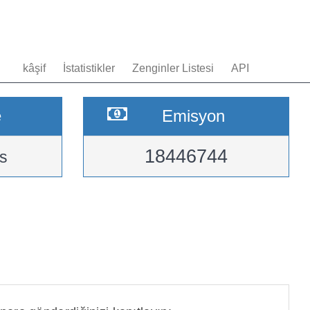
kâşif
İstatistikler
Zenginler Listesi
API
e
Emisyon
18446744
s