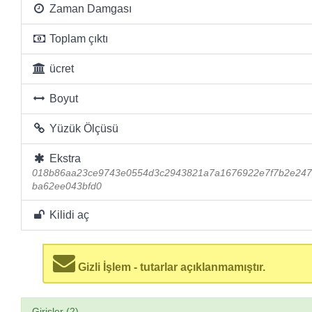
Zaman Damgası
Toplam çıktı
ücret
Boyut
Yüzük Ölçüsü
Ekstra
018b86aa23ce9743e0554d3c2943821a7a1676922e7f7b2e24
ba62ee043bfd0
Kilidi aç
Gizli İşlem - tutarlar açıklanmamıştır.
Girişler (2)