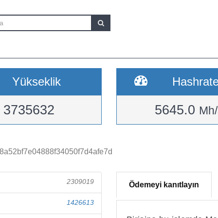
Yükseklik
Hashrat
3735632
5645.0
Mh/
8a52bf7e04888f34050f7d4afe7d
2309019
Ödemeyi kanıtlayın
1426613