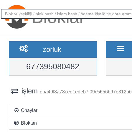
Bloklar
zorluk
677395080482
işlem
eba49f8a78cee1edeb7f09c5656b97e312b6
Onaylar
Bloktan