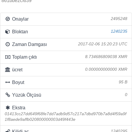
861bbe2cf639
Onaylar
2495248
Bloktan
1240235
Zaman Damgası
2017-02-06 15:20:23 UTC
Toplam çıktı
8.734686809038 XMR
ücret
0.000000000000 XMR
Boyut
95 B
Yüzük Ölçüsü
0
Ekstra
01413cc27dd649f68fe7dd7adb9d57c217a7dbd970b7a8d4f59a9f
1f8aede9affb020800000003d49f443e
Kilidi aç
1240295