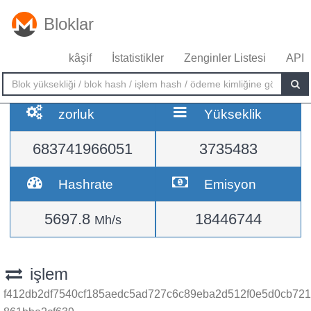
Bloklar
kâşif
İstatistikler
Zenginler Listesi
API
zorluk
Yükseklik
683741966051
3735483
Hashrate
Emisyon
5697.8
18446744
Mh/s
işlem
f412db2df7540cf185aedc5ad727c6c89eba2d512f0e5d0cb721