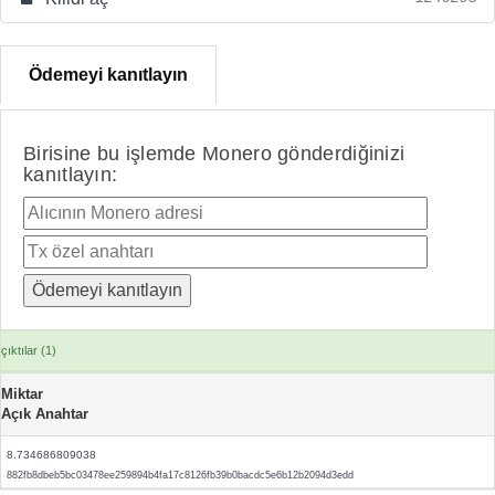
Ödemeyi kanıtlayın
Birisine bu işlemde Monero gönderdiğinizi
kanıtlayın:
çıktılar (1)
Miktar
Açık Anahtar
8.734686809038
882fb8dbeb5bc03478ee259894b4fa17c8126fb39b0bacdc5e6b12b2094d3edd