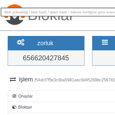
Bloklar
zorluk
656620427845
işlem
f54dcf7f5e3c0ba5981aec0d45269bc25678
Onaylar
Bloktan