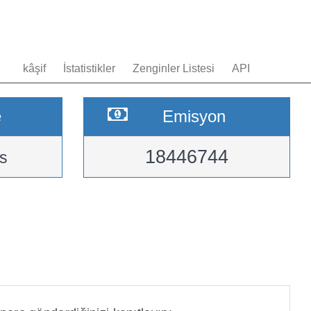
kâşif
İstatistikler
Zenginler Listesi
API
e
Emisyon
18446744
s