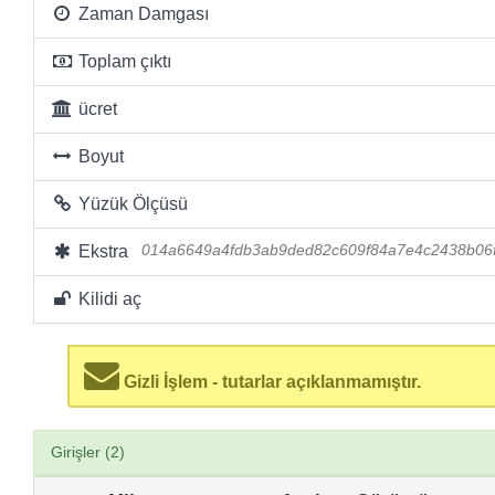
Zaman Damgası
Toplam çıktı
ücret
Boyut
Yüzük Ölçüsü
Ekstra
014a6649a4fdb3ab9ded82c609f84a7e4c2438b06
Kilidi aç
Gizli İşlem - tutarlar açıklanmamıştır.
Girişler (2)