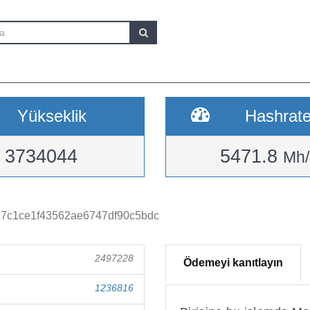
Yükseklik
Hashrat
3734044
5471.8
Mh/
17c1ce1f43562ae6747df90c5bdc
2497228
Ödemeyi kanıtlayın
1236816