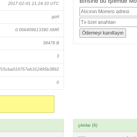
Birisine bu işlemde Mo
2017-02-01 21:24:10 UTC
gizli
0.066409613390 XMR
38478 B
3
f15cba019757eb312495b3892
0
çıktılar (6)