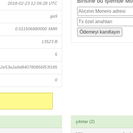
Birisine bu işlemde Mo
2018-02-23 12:09:28 UTC
gizli
0.011506880000 XMR
13523 B
5
2e53e2a9d840780856f53f185
0
çıktılar (2)