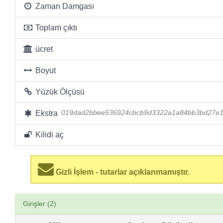
Zaman Damgası
Toplam çıktı
ücret
Boyut
Yüzük Ölçüsü
Ekstra
019dad2bbee536924cbcb9d3322a1a84bb3bd27e1
Kilidi aç
Gizli İşlem - tutarlar açıklanmamıştır.
Girişler (2)