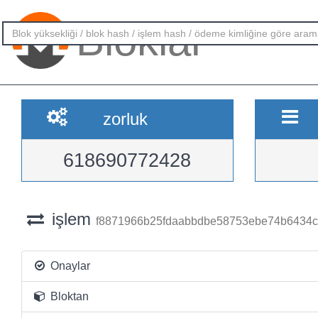
Bloklar
zorluk
618690772428
işlem
f8871966b25fdaabbdbe58753ebe74b6434c
Onaylar
Bloktan