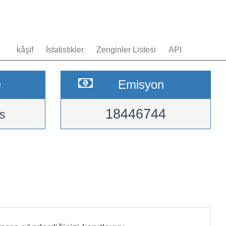
kâşif
İstatistikler
Zenginler Listesi
API
e
Emisyon
18446744
s