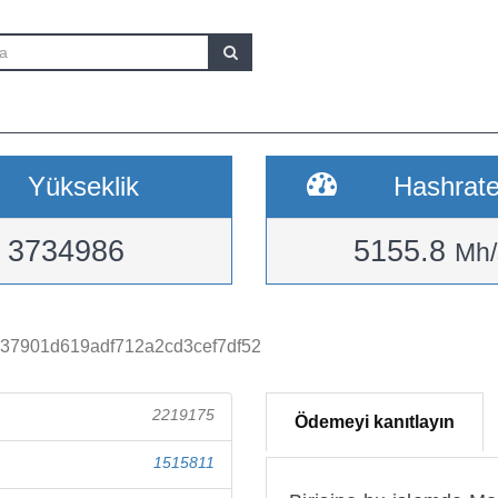
Yükseklik
Hashrat
3734986
5155.8
Mh/
37901d619adf712a2cd3cef7df52
2219175
Ödemeyi kanıtlayın
1515811