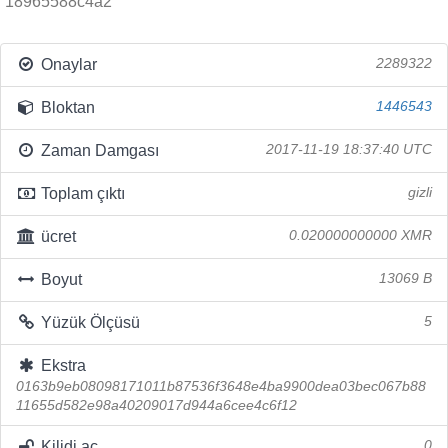
18965588c4a2
Onaylar
2289322
Bloktan
1446543
Zaman Damgası
2017-11-19 18:37:40 UTC
Toplam çıktı
gizli
ücret
0.020000000000 XMR
Boyut
13069 B
Yüzük Ölçüsü
5
Ekstra
0163b9eb08098171011b87536f3648e4ba9900dea03bec067b88
11655d582e98a40209017d944a6cee4c6f12
Kilidi aç
0