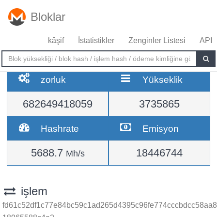
Bloklar
kâşif
İstatistikler
Zenginler Listesi
API
zorluk
Yükseklik
682649418059
3735865
Hashrate
Emisyon
5688.7
18446744
Mh/s
işlem
fd61c52df1c77e84bc59c1ad265d4395c96fe774cccbdcc58aa8