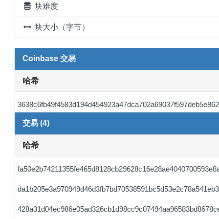
块难度
块大小（字节）
Coinbase 交易
哈希
3638c6fb49f4583d194d454923a47dca702a69037f597deb5e86
交易 (4)
哈希
fa50e2b74211355fe465d8128cb29628c16e28ae4040700593e8
da1b205e3a970949d46d3fb7bd70538591bc5d53e2c78a541eb3
428a31d04ec986e05ad326cb1d98cc9c07494aa96583bd8678c