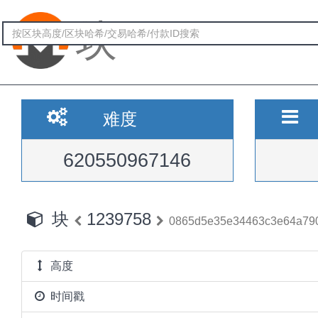
块
难度
620550967146
块
1239758
0865d5e35e34463c3e64a79
高度
时间戳