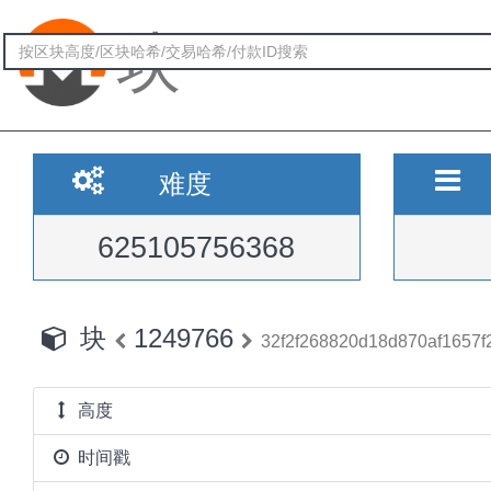
块
难度
625105756368
块
1249766
32f2f268820d18d870af1657
高度
时间戳