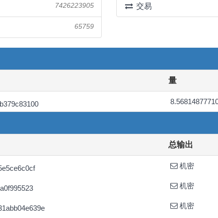
7426223905
交易
65759
量
8.5681487771
0b379c83100
总输出
机密
5e5ce6c0cf
机密
da0f995523
机密
31abb04e639e