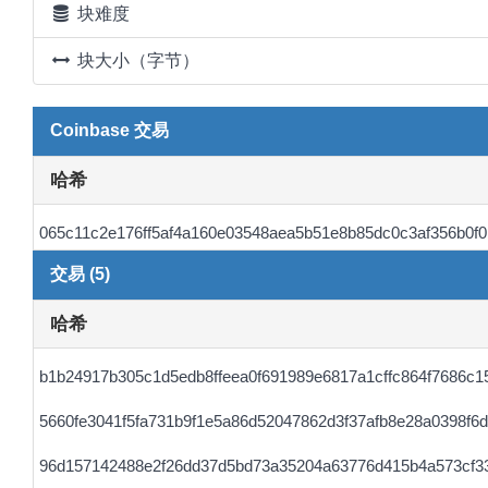
块难度
块大小（字节）
Coinbase 交易
哈希
065c11c2e176ff5af4a160e03548aea5b51e8b85dc0c3af356b0f
交易 (5)
哈希
b1b24917b305c1d5edb8ffeea0f691989e6817a1cffc864f7686c1
5660fe3041f5fa731b9f1e5a86d52047862d3f37afb8e28a0398f6
96d157142488e2f26dd37d5bd73a35204a63776d415b4a573cf3