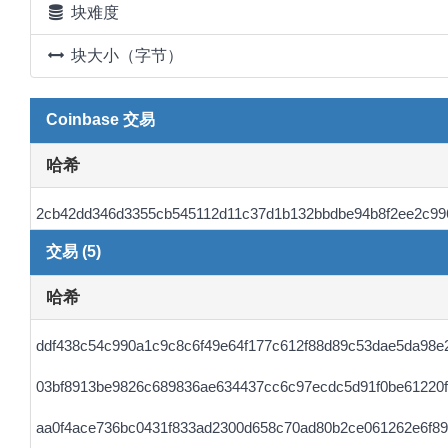
块难度
块大小（字节）
Coinbase 交易
哈希
2cb42dd346d3355cb545112d11c37d1b132bbdbe94b8f2ee2c99
交易 (5)
哈希
ddf438c54c990a1c9c8c6f49e64f177c612f88d89c53dae5da98e
03bf8913be9826c689836ae634437cc6c97ecdc5d91f0be61220
aa0f4ace736bc0431f833ad2300d658c70ad80b2ce061262e6f89