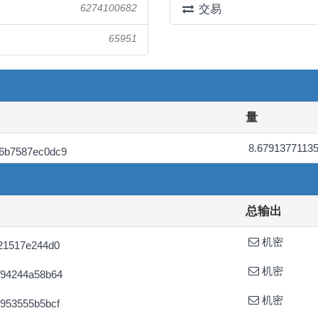
6274100682
交易
65951
量
8.6791377113
6b7587ec0dc9
总输出
机密
21517e244d0
机密
f94244a58b64
机密
953555b5bcf