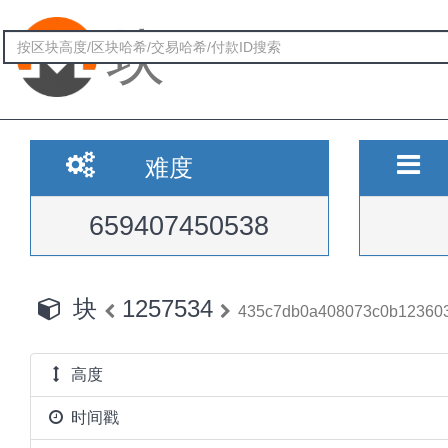
块
难度
659407450538
块
1257534
435c7db0a408073c0b123603
高度
时间戳