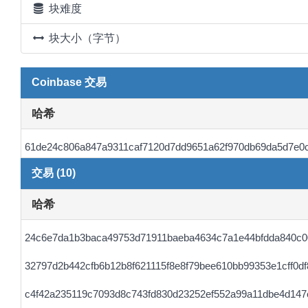
块难度
块大小（字节）
Coinbase 交易
哈希
61de24c806a847a9311caf7120d7dd9651a62f970db69da5d7e0
交易 (10)
哈希
24c6e7da1b3baca49753d71911baeba4634c7a1e44bfdda840c0
32797d2b442cfb6b12b8f621115f8e8f79bee610bb99353e1cff0df
c4f42a235119c7093d8c743fd830d23252ef552a99a11dbe4d14