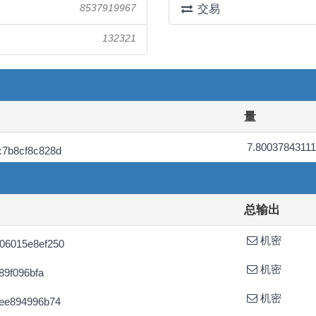
8537919967
交易
132321
量
7.8003784311
c7b8cf8c828d
总输出
机密
06015e8ef250
机密
89f096bfa
机密
7ee894996b74