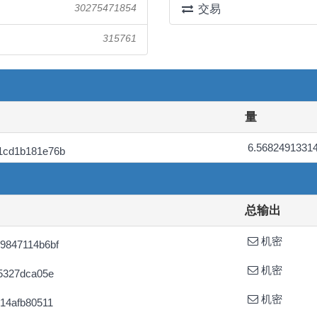
30275471854
交易
315761
量
6.5682491331
1cd1b181e76b
总输出
机密
9847114b6bf
机密
5327dca05e
机密
14afb80511