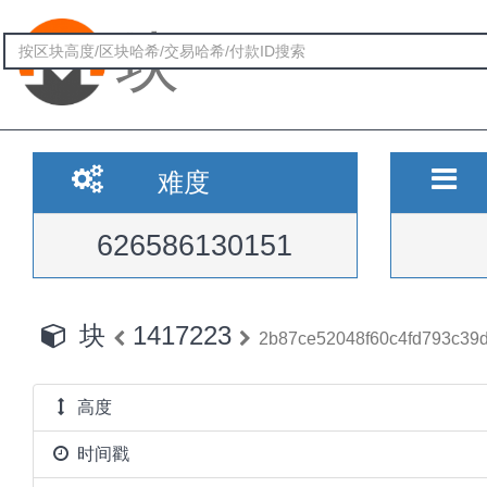
块
难度
626586130151
块
1417223
2b87ce52048f60c4fd793c39
高度
时间戳