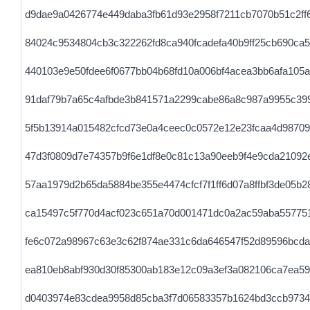
d9dae9a0426774e449daba3fb61d93e2958f7211cb7070b51c2ff
84024c9534804cb3c322262fd8ca940fcadefa40b9ff25cb690ca
440103e9e50fdee6f0677bb04b68fd10a006bf4acea3bb6afa105a
91daf79b7a65c4afbde3b841571a2299cabe86a8c987a9955c39
5f5b13914a015482cfcd73e0a4ceec0c0572e12e23fcaa4d9870
47d3f0809d7e74357b9f6e1df8e0c81c13a90eeb9f4e9cda21092
57aa1979d2b65da5884be355e4474cfcf7f1ff6d07a8ffbf3de05b
ca15497c5f770d4acf023c651a70d001471dc0a2ac59aba55775
fe6c072a98967c63e3c62f874ae331c6da646547f52d89596bcda
ea810eb8abf930d30f85300ab183e12c09a3ef3a082106ca7ea5
d0403974e83cdea9958d85cba3f7d06583357b1624bd3ccb9734