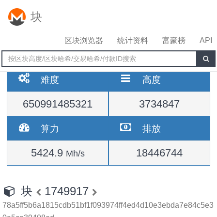
块
区块浏览器
统计资料
富豪榜
API
难度
高度
650991485321
3734847
算力
排放
5424.9
18446744
Mh/s
块
1749917
78a5ff5b6a1815cdb51bf1f093974ff4ed4d10e3ebda7e84c5e3