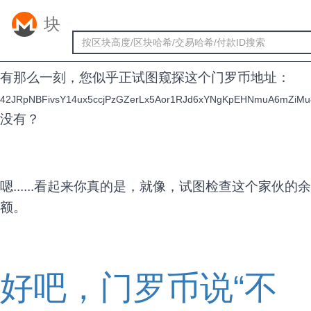
块
哦哦
有那么一刻，您似乎正试图窥探这个门罗币地址：
42JRpNBFivsY14ux5ccjPzGZerLx5Aor1RJd6xYNgKpEHNmuA6mZiM
没有？
嗯......看起来你真的是，就像，试图检查这个家伙的余
额。
好吧，门罗币说“不