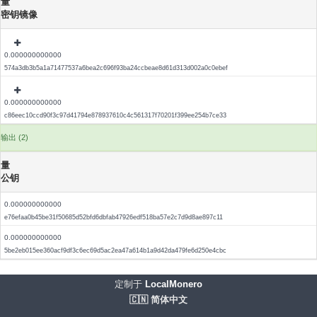
量
密钥镜像
0.000000000000
574a3db3b5a1a71477537a6bea2c696f93ba24ccbeae8d61d313d002a0c0ebef
0.000000000000
c86eec10ccd90f3c97d41794e878937610c4c561317f70201f399ee254b7ce33
输出 (2)
量
公钥
0.000000000000
e76efaa0b45be31f50685d52bfd6dbfab47926edf518ba57e2c7d9d8ae897c11
0.000000000000
5be2eb015ee360acf9df3c6ec69d5ac2ea47a614b1a9d42da479fe6d250e4cbc
定制于
LocalMonero
🇨🇳 简体中文