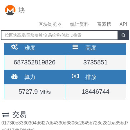
块
区块浏览器
统计资料
富豪榜
API
难度
高度
687352819826
3735851
算力
排放
5727.9
18446744
Mh/s
交易
0173f0e8330304d6f27db4330d6806c2645b728c281ba85bd7