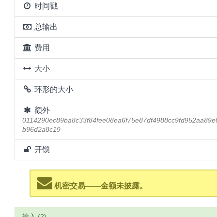
时间戳
总输出
费用
大小
环形的大小
额外
0114290ec89ba8c33f84fee08ea6f75e87df4988cc9fd952aa89
b96d2a8c19
开锁
机密交易——金额未披露。
输入 (2)