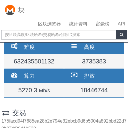
块
区块浏览器
统计资料
富豪榜
API
难度
高度
632435501132
3735383
算力
排放
5270.3
18446744
Mh/s
交易
175facd94f7685ea28b2e794e32ebcb9d6b5004a892bbd22d7