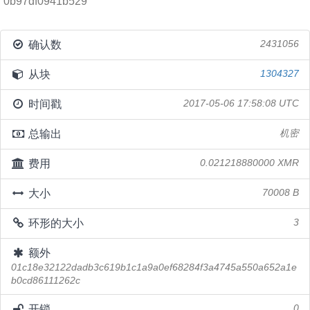
0b97df0941b529
确认数
2431056
从块
1304327
时间戳
2017-05-06 17:58:08 UTC
总输出
机密
费用
0.021218880000 XMR
大小
70008 B
环形的大小
3
额外
01c18e32122dadb3c619b1c1a9a0ef68284f3a4745a550a652a1e
b0cd86111262c
开锁
0