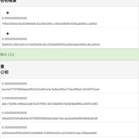
密钥镜像
0.000000000000
7ff61f254fdc5bd33f9649dfc821f9e5356cc00b01660974935ad0465ccd206d
0.000000000000
5b9651fc08d7a02cf274d55628cd5c2530d0650551e45b2dde043b0c8e1d4510
输出 (11)
量
公钥
0.000000000000
bacbe077978d04abad0fe21b1a941efac6e8ae40ba774ae386a2cd14197fcbed
0.000000000000
a8ec79209cef96da1da67414f7585c341544d83b75a5dfdbd48fbe24935c9df2
0.000000000000
04fa0d35f345a8efb9c83783855f86d3de3d4e70ecaed2ae8faf683d9d6a92d9
0.000000000000
42b54a53e850b320b51fd2b68dfcf19935efa53ca1543441fc9ace59de6a6dff