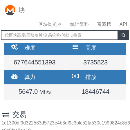
块
区块浏览器
统计资料
富豪榜
API
难度
高度
677644551393
3735823
算力
排放
5647.0
18446744
Mh/s
交易
1c1300df9d322583d5723e4b3df9c3bfc52fa530c1999824c8d6