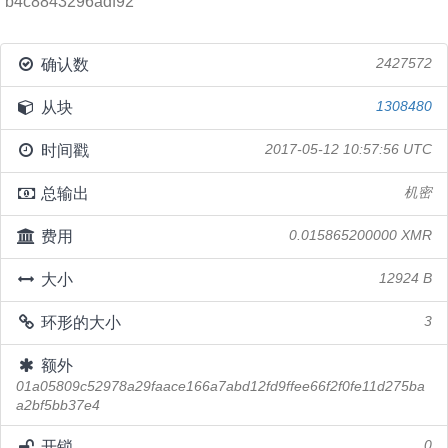
b4c8843296adf92
确认数
2427572
从块
1308480
时间戳
2017-05-12 10:57:56 UTC
总输出
机密
费用
0.015865200000 XMR
大小
12924 B
环形的大小
3
额外
01a05809c52978a29faace166a7abd12fd9ffee66f2f0fe11d275ba
a2bf5bb37e4
开锁
0