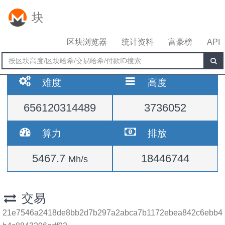
块
区块浏览器
统计资料
富豪榜
API
难度
高度
656120314489
3736052
算力
排放
5467.7
18446744
Mh/s
交易
21e7546a2418de8bb2d7b297a2abca7b1172ebea842c6ebb4