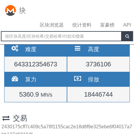
块
区块浏览器
统计资料
富豪榜
API
难度
高度
643312354673
3736106
算力
排放
5360.9
18446744
Mh/s
交易
2430175cff7c409c5a78f1155cac2e18d8f9e325ebe6f04017a7