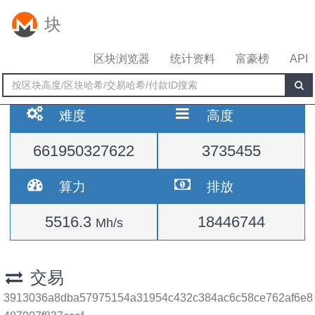
块
区块浏览器
统计资料
富豪榜
API
难度
高度
661950327622
3735455
算力
排放
5516.3
18446744
Mh/s
交易
3913036a8dba57975154a31954c432c384ac6c58ce762af6e8