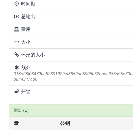
时间戳
总输出
费用
大小
环形的大小
额外
018e28f03479ba52391929ef8852ab590ffb52baee235d95e70
0544347400
开锁
输出 (1)
量
公钥